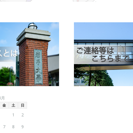
8月
金
土
日
1
2
7
8
9