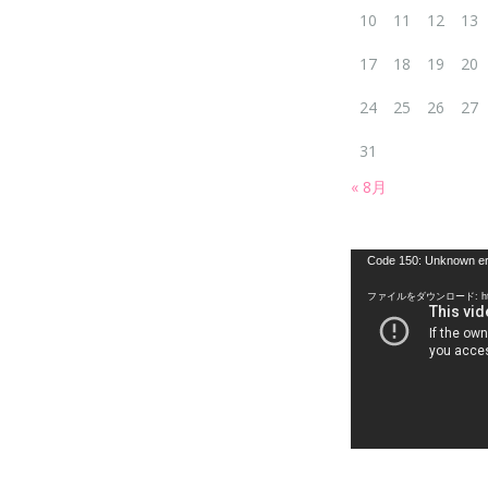
10
11
12
13
17
18
19
20
24
25
26
27
31
« 8月
動
Code 150: Unknown er
画
ファイルをダウンロード: https:
プ
レ
ー
ヤ
ー