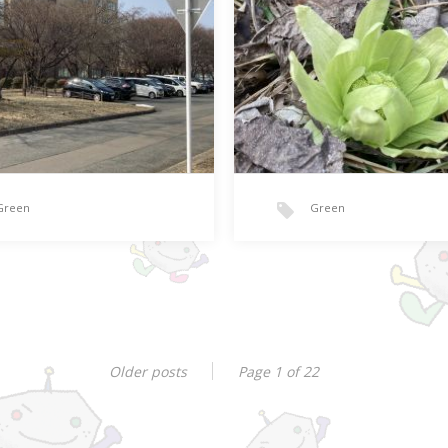
Green
Green
弱
節句の疑問
年度 岩手大学一般選抜（前…
今日は３月３日。 そう、桃の
Older posts
Page 1 of 22