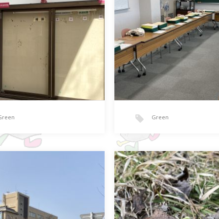
Green
Green
替わり
おめでとう続々
卒業式を持ちまして、令和四…
食堂やエントランスホールに