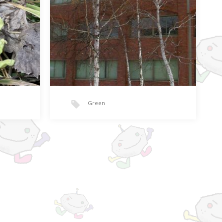
Green
違和感も最初だけ
節句…
ここって以前はどうだっけ？ いつ…