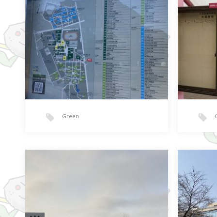
Green
道標
入れ
大学構内の看板が一新されました！…
先週の