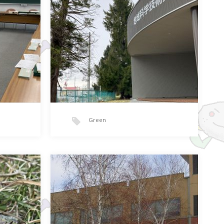
Green
つり 上がる
ある、…
突然ですが、間違い探しです。 下…