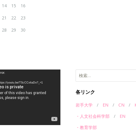
14
15
16
21
22
23
28
29
30
検索:
ror.
//youtu.be/TScCCxltaDo?_=1
各リンク
岩手大学
/
EN
/
CN
/
・人文社会科学部
/
EN
・教育学部