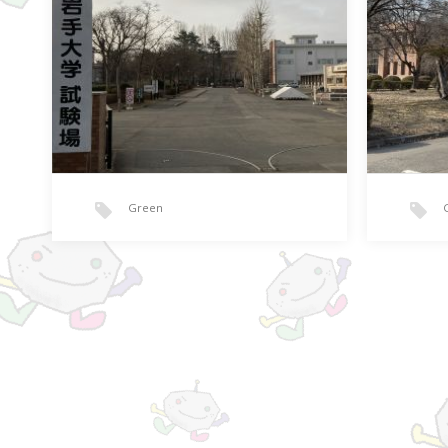
Green
師走よりも
半分
昨日実施された、令和５年度岩手大…
令和５