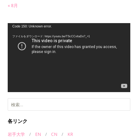
« 8月
動
Code 150: Unknown error.
画
ファイルをダウンロード: https://youtu.be/TScCCxltaDo?_=1
プ
レ
ー
ヤ
ー
検索:
各リンク
岩手大学
/
EN
/
CN
/
KR