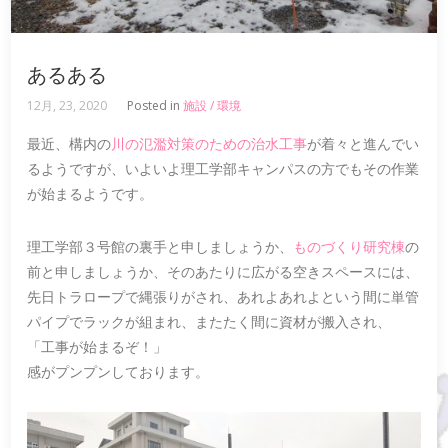
あるある
12月, 23, 2020
Posted in
施設 / 環境
最近、構内の
川の氾濫対策のための治水工事
が着々と進んでい
るようですが、いよいよ理工学部キャンパスの方でもその作業
が始まるようです。
理工学部３号館の裏手と申しましょうか、
ものづくり研究棟
の
前と申しましょうか、そのあたりに広がる空きスペースには、
先日トラロープで縄張りがされ、あれよあれよという間に単管
パイプでラックが組まれ、またたく間に資材が搬入され、
「工事が始まるぞ！」
感がプンプンしております。