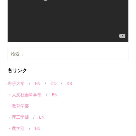
レ
ー
ヤ
ー
検
索:
各リンク
岩手大学
/
EN
/
CN
/
KR
・人文社会科学部
/
EN
・教育学部
・理工学部
/
EN
・農学部
/
EN