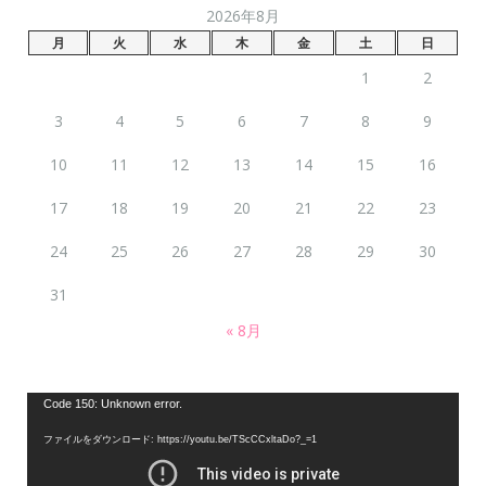
2026年8月
月
火
水
木
金
土
日
1
2
3
4
5
6
7
8
9
10
11
12
13
14
15
16
17
18
19
20
21
22
23
24
25
26
27
28
29
30
31
« 8月
動
Code 150: Unknown error.
画
ファイルをダウンロード: https://youtu.be/TScCCxltaDo?_=1
プ