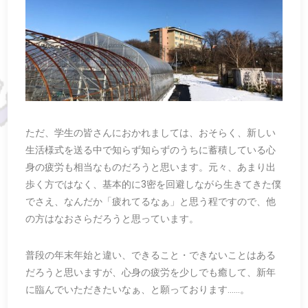
ただ、学生の皆さんにおかれましては、おそらく、新しい
生活様式を送る中で知らず知らずのうちに蓄積している心
身の疲労も相当なものだろうと思います。元々、あまり出
歩く方ではなく、基本的に3密を回避しながら生きてきた僕
でさえ、なんだか「疲れてるなぁ」と思う程ですので、他
の方はなおさらだろうと思っています。
普段の年末年始と違い、できること・できないことはある
だろうと思いますが、心身の疲労を少しでも癒して、新年
に臨んでいただきたいなぁ、と願っております……。