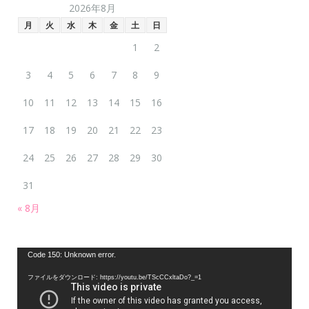
2026年8月
月
火
水
木
金
土
日
1
2
3
4
5
6
7
8
9
10
11
12
13
14
15
16
17
18
19
20
21
22
23
24
25
26
27
28
29
30
31
« 8月
動
Code 150: Unknown error.
画
ファイルをダウンロード: https://youtu.be/TScCCxltaDo?_=1
プ
レ