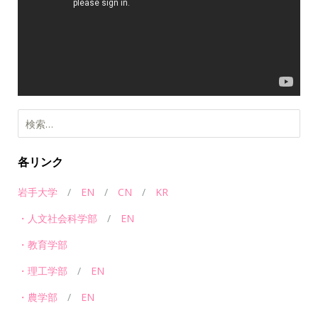
ー
ヤ
ー
各リンク
岩手大学
/
EN
/
CN
/
KR
・人文社会科学部
/
EN
・教育学部
・理工学部
/
EN
・農学部
/
EN