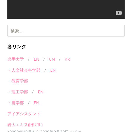
ー
各リンク
岩手大学
/
EN
/
CN
/
KR
・人文社会科学部
/
EN
・教育学部
・理工学部
/
EN
・農学部
/
EN
アイアシスタント
岩大エキス(旧URL)
↑2008年10月から2020年9月30日までの