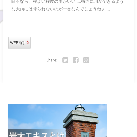
降るなら、程よい程度の雨がいい……構内に川ができるよう
な大雨には降られないのが一番なんでしょうねぇ…。
WEB拍手
0
Share:
Twitter
Facebook
Google+