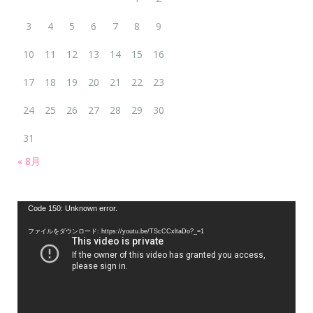
3
4
5
6
7
8
9
10
11
12
13
14
15
16
17
18
19
20
21
22
23
24
25
26
27
28
29
30
31
« 8月
動
Code 150: Unknown error.
画
ファイルをダウンロード: https://youtu.be/TScCCxltaDo?_=1
プ
レ
ー
ヤ