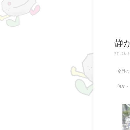
静
7月, 28, 
今日の
何か・