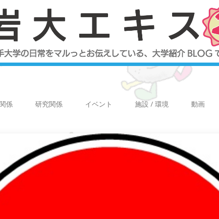
関係
研究関係
イベント
施設 / 環境
動画