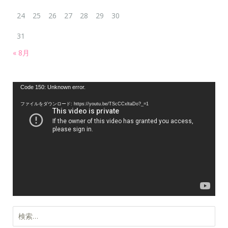
24
25
26
27
28
29
30
31
« 8月
動
Code 150: Unknown error.
画
ファイルをダウンロード: https://youtu.be/TScCCxltaDo?_=1
プ
レ
ー
ヤ
ー