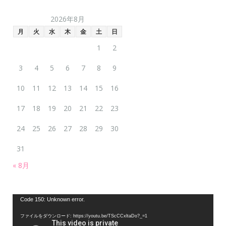
2026年8月
月
火
水
木
金
土
日
1
2
3
4
5
6
7
8
9
10
11
12
13
14
15
16
17
18
19
20
21
22
23
24
25
26
27
28
29
30
31
« 8月
動
Code 150: Unknown error.
画
ファイルをダウンロード: https://youtu.be/TScCCxltaDo?_=1
プ