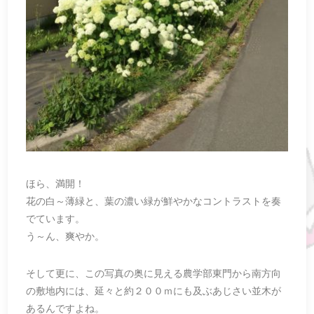
ほら、満開！
花の白～薄緑と、葉の濃い緑が鮮やかなコントラストを奏
でています。
う～ん、爽やか。
そして更に、この写真の奥に見える農学部東門から南方向
の敷地内には、延々と約２００ｍにも及ぶあじさい並木が
あるんですよね。