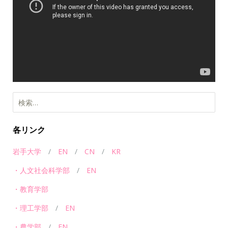
レ
ー
ヤ
ー
各リンク
岩手大学
/
EN
/
CN
/
KR
・人文社会科学部
/
EN
・教育学部
・理工学部
/
EN
・農学部
/
EN