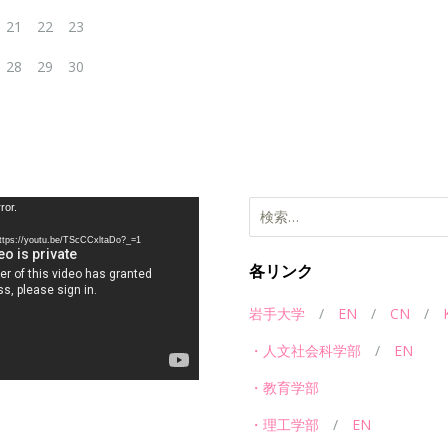
21
22
23
28
29
30
ror.
//youtu.be/TScCCxltaDo?_=1
各リンク
岩手大学
/
EN
/
CN
/
・人文社会科学部
/
EN
・教育学部
・理工学部
/
EN