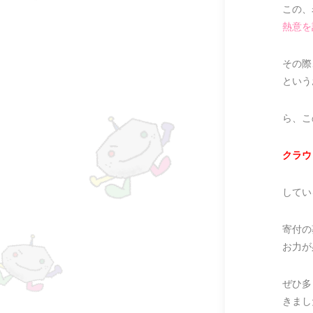
この、
熱意を
その際
という
ら、こ
クラウ
してい
寄付の
お力が
ぜひ多
きまし