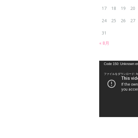
17
18
19
20
24
25
26
27
31
« 8月
動
Code 150: Unknown er
画
ファイルをダウンロード: https:
プ
レ
ー
ヤ
ー