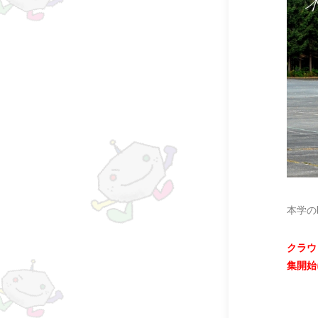
本学の
クラウ
集開始