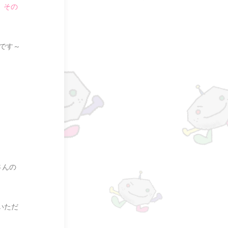
、
その
です～
さんの
いただ