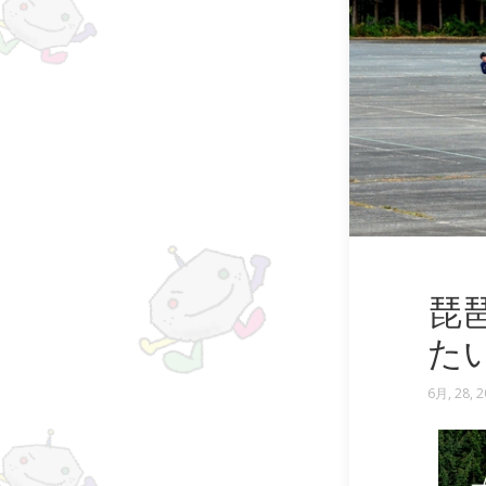
琵
た
6月, 28, 