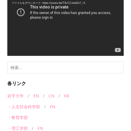
画
ファイルをダウンロード: https://youtu.be/TScCCxltaDo?_=1
プ
レ
ー
ヤ
ー
各リンク
岩手大学
/
EN
/
CN
/
KR
・人文社会科学部
/
EN
・教育学部
・理工学部
/
EN