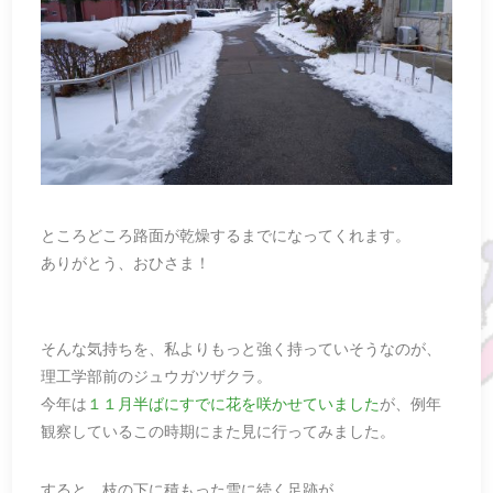
ところどころ路面が乾燥するまでになってくれます。
ありがとう、おひさま！
そんな気持ちを、私よりもっと強く持っていそうなのが、
理工学部前のジュウガツザクラ。
今年は
１１月半ばにすでに花を咲かせていました
が、例年
観察しているこの時期にまた見に行ってみました。
すると、枝の下に積もった雪に続く足跡が。