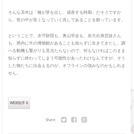
そんな丑年は「種が芽を出し、成長する時期」だそうですか
ら、世の中が良くなっていく兆しであることを願っています。
ということで、永守財団も、奥山学会も、岩大出身芸妓さん
も、県内に牛の博物館があることも知らずに生きてきたし、調
べる動機も繋がりも見当たらないので、何もなければこのまま
知らずに終わってしまう可能性があったわけなんですが、そう
した物たちに出会えるのが、オフラインの強みなのかもしれま
せん。
WEB拍手
0
Share:
Twitter
Facebook
Google+