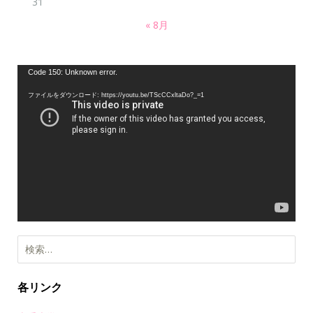
31
« 8月
動
Code 150: Unknown error.
画
ファイルをダウンロード: https://youtu.be/TScCCxltaDo?_=1
プ
レ
ー
ヤ
ー
検
索:
各リンク