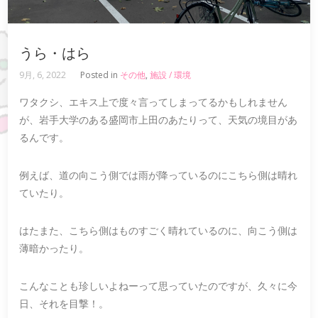
うら・はら
9月, 6, 2022
Posted in
その他
,
施設 / 環境
ワタクシ、エキス上で度々言ってしまってるかもしれません
が、岩手大学のある盛岡市上田のあたりって、天気の境目があ
るんです。
例えば、道の向こう側では雨が降っているのにこちら側は晴れ
ていたり。
はたまた、こちら側はものすごく晴れているのに、向こう側は
薄暗かったり。
こんなことも珍しいよねーって思っていたのですが、久々に今
日、それを目撃！。