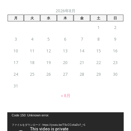
2026年8月
月
火
水
木
金
土
日
1
2
3
4
5
6
7
8
9
10
11
12
13
14
15
16
17
18
19
20
21
22
23
24
25
26
27
28
29
30
31
« 8月
動
Code 150: Unknown error.
画
ファイルをダウンロード: https://youtu.be/TScCCxltaDo?_=1
プ