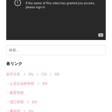
レ
ー
ヤ
ー
検
索:
各リンク
岩手大学
/
EN
/
CN
/
KR
・人文社会科学部
/
EN
・教育学部
・理工学部
/
EN
・農学部
/
EN