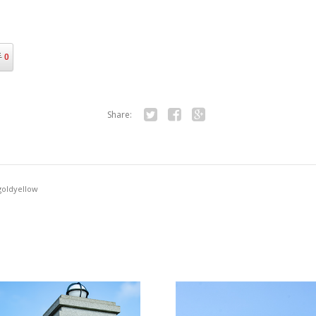
手
0
Share:
Twitter
Facebook
Google+
goldyellow