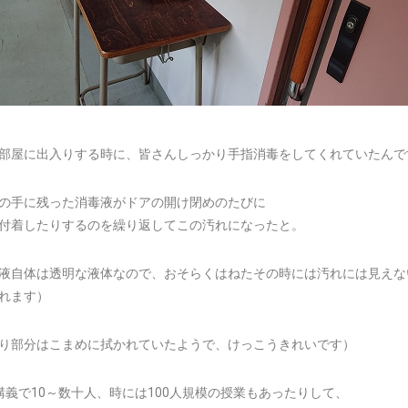
部屋に出入りする時に、皆さんしっかり手指消毒をしてくれていたんで
の手に残った消毒液がドアの開け閉めのたびに
付着したりするのを繰り返してこの汚れになったと。
液自体は透明な液体なので、おそらくはねたその時には汚れには見えな
れます）
り部分はこまめに拭かれていたようで、けっこうきれいです）
講義で10～数十人、時には100人規模の授業もあったりして、