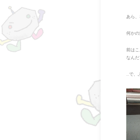
あら、
何かの
前はこ
なんだ
…で、