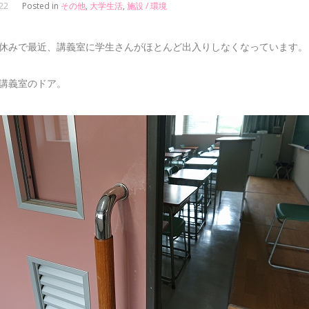
22
Posted in
その他
,
大学生活
,
施設 / 環境
休みで最近、講義室に学生さんがほとんど出入りしなくなっています。
講義室のドア。