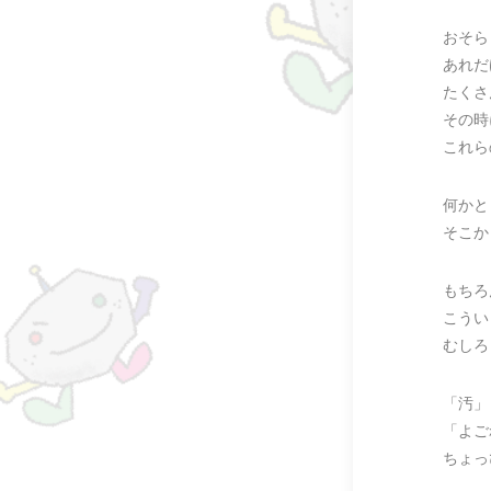
おそら
あれだ
たくさ
その時
これら
何かと
そこか
もちろ
こうい
むしろ
「汚」
「よご
ちょっ