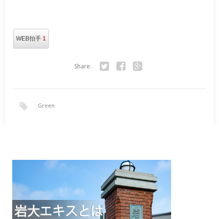
WEB拍手
1
Share:
Twitter
Facebook
Google+
Green