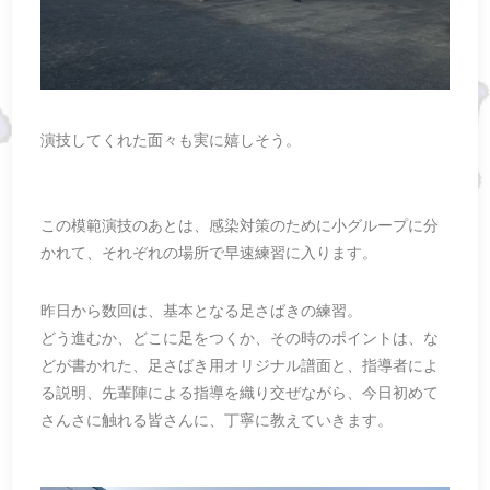
演技してくれた面々も実に嬉しそう。
この模範演技のあとは、感染対策のために小グループに分
かれて、それぞれの場所で早速練習に入ります。
昨日から数回は、基本となる足さばきの練習。
どう進むか、どこに足をつくか、その時のポイントは、な
どが書かれた、足さばき用オリジナル譜面と、指導者によ
る説明、先輩陣による指導を織り交ぜながら、今日初めて
さんさに触れる皆さんに、丁寧に教えていきます。