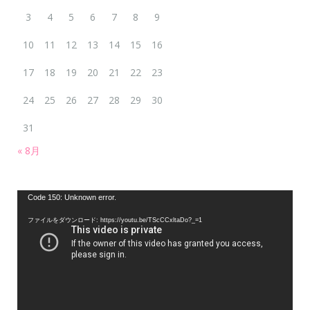
3
4
5
6
7
8
9
10
11
12
13
14
15
16
17
18
19
20
21
22
23
24
25
26
27
28
29
30
31
« 8月
動
Code 150: Unknown error.
画
ファイルをダウンロード: https://youtu.be/TScCCxltaDo?_=1
プ
レ
ー
ヤ
ー