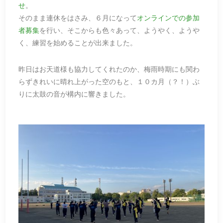
せ
。
そのまま連休をはさみ、６月になって
オンラインでの参加
者募集
を行い、そこからも色々あって、ようやく、ようや
く、練習を始めることが出来ました。
昨日はお天道様も協力してくれたのか、梅雨時期にも関わ
らずきれいに晴れ上がった空のもと、１０カ月（？！）ぶ
りに太鼓の音が構内に響きました。