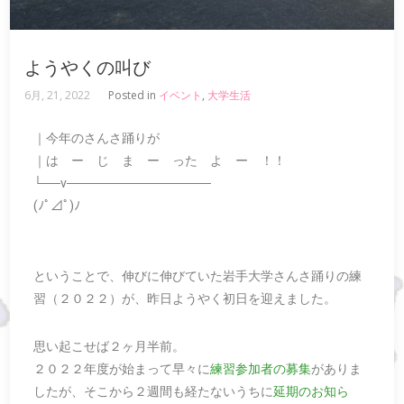
ようやくの叫び
6月, 21, 2022
Posted in
イベント
,
大学生活
｜今年のさんさ踊りが
｜は ー じ ま ー った よ ー ！！
└──v────────────────
(ﾉﾟ⊿ﾟ)ﾉ
ということで、伸びに伸びていた岩手大学さんさ踊りの練
習（２０２２）が、昨日ようやく初日を迎えました。
思い起こせば２ヶ月半前。
２０２２年度が始まって早々に
練習参加者の募集
がありま
したが、そこから２週間も経たないうちに
延期のお知ら