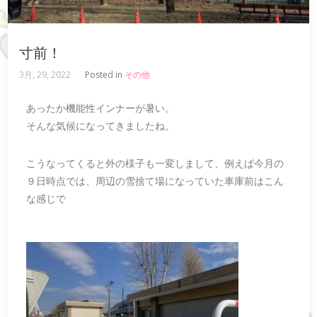
寸前！
3月, 29, 2022
Posted in
その他
あったか機能性インナーが暑い。
そんな気候になってきましたね。
こうなってくると外の様子も一変しまして、例えば今月の
９日時点では、周辺の雪捨て場になっていた車庫前はこん
な感じで