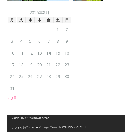
2026年8月
月
火
水
木
金
土
日
1
2
3
4
5
6
7
8
9
10
11
12
13
14
15
16
17
18
19
20
21
22
23
24
25
26
27
28
29
30
31
« 8月
動
Code 150: Unknown error.
画
ファイルをダウンロード: https://youtu.be/TScCCxltaDo?_=1