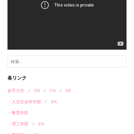
プ
レ
ー
ヤ
ー
各リンク
岩手大学
/
EN
/
CN
/
KR
・人文社会科学部
/
EN
・教育学部
・理工学部
/
EN