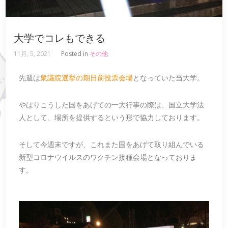
大学でコレもできる
11月, 5, 2021
Posted in
その他
先週は
衆議院選挙の期日前投票会場
となっていた当大学。
やはりこうした国をあげての一大行事の際は、国立大学法
人として、場所を提供するという形で協力しております。
そして今週末ですが、これまた国をあげて取り組んでいる
新型コロナウイルスのワクチン接種会場となっておりま
す。