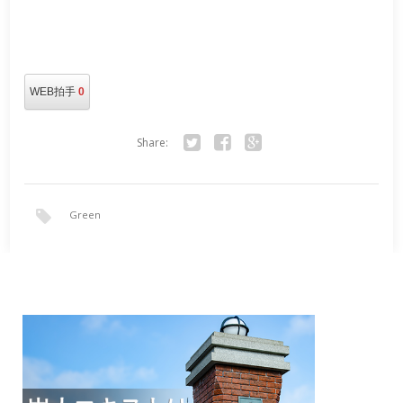
WEB拍手
0
Share:
Twitter
Facebook
Google+
Green