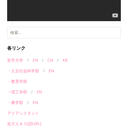
ー
各リンク
岩手大学
/
EN
/
CN
/
KR
・人文社会科学部
/
EN
・教育学部
・理工学部
/
EN
・農学部
/
EN
アイアシスタント
岩大エキス(旧URL)