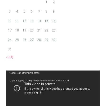
1
2
3
4
5
6
7
8
9
10
11
12
13
14
15
16
17
18
19
20
21
22
23
24
25
26
27
28
29
30
31
« 8月
動
Code 150: Unknown error.
画
ファイルをダウンロード: https://youtu.be/TScCCxltaDo?_=1
プ
レ
ー
ヤ