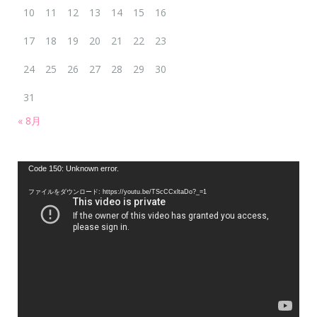
10
11
12
13
14
15
16
17
18
19
20
21
22
23
24
25
26
27
28
29
30
31
« 8月
動
Code 150: Unknown error.
画
ファイルをダウンロード: https://youtu.be/TScCCxltaDo?_=1
プ
レ
ー
ヤ
ー