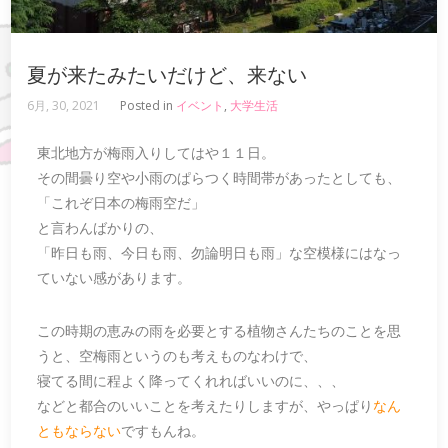
夏が来たみたいだけど、来ない
6月, 30, 2021
Posted in
イベント
,
大学生活
東北地方が梅雨入りしてはや１１日。
その間曇り空や小雨のぱらつく時間帯があったとしても、
「これぞ日本の梅雨空だ」
と言わんばかりの、
「昨日も雨、今日も雨、勿論明日も雨」な空模様にはなっ
ていない感があります。
この時期の恵みの雨を必要とする植物さんたちのことを思
うと、空梅雨というのも考えものなわけで、
寝てる間に程よく降ってくれればいいのに、、、
などと都合のいいことを考えたりしますが、やっぱり
なん
ともならない
ですもんね。