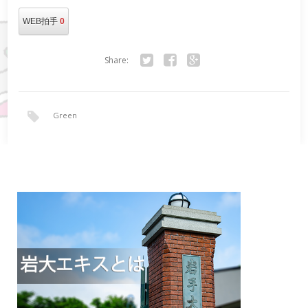
WEB拍手
0
Share:
Twitter
Facebook
Google+
Green