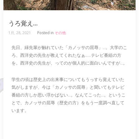
うろ覚え…
1月, 28, 2021
Posted in
その他
先日、緑先輩が触れていた「カノッサの屈辱」…。大学のこ
ろ、西洋史の先生が教えてくれたなぁ……テレビ番組の方
を。西洋史の先生が、ってのが個人的に面白いんですが…。
学生の頃は歴史上の出来事についてもうっすら覚えていた
気がしますが、今は「カノッサの屈辱」と聞いてもテレビ
番組の方しか思い浮かばない…。なんてこった…。というこ
とで、カノッサの屈辱（歴史の方）をもう一度調べ直して
います。