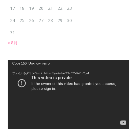
17
18
19
20
21
22
23
24
25
26
27
28
29
30
31
« 8月
動
Code 150: Unknown error.
画
ファイルをダウンロード: https://youtu.be/TScCCxltaDo?_=1
プ
レ
ー
ヤ
ー