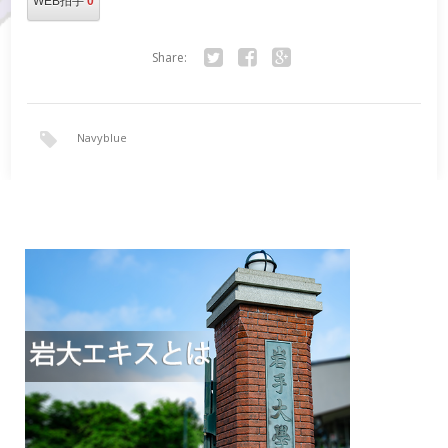
WEB拍手
0
Share:
Twitter
Facebook
Google+
Navyblue