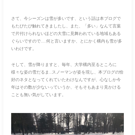
さて、今シーズンは雪が多いです、という話は本ブログで
もたびたび触れてきましたし、また、「多い」なんて言葉
で片付けられないほどの大雪に見舞われている地域もある
ぐらいですので……何と言いますか、とにかく構内も雪が多
いわけです。
そして、雪が降りますと、毎年、大学構内至るところに
様々な姿の雪だるま…スノーマンが姿を現し、本ブログの恰
好のネタとなってくれていたわけなんですが、心なしか今
年はその数が少ないっていうか、そもそもあまり見かける
ことも無い気がしています。