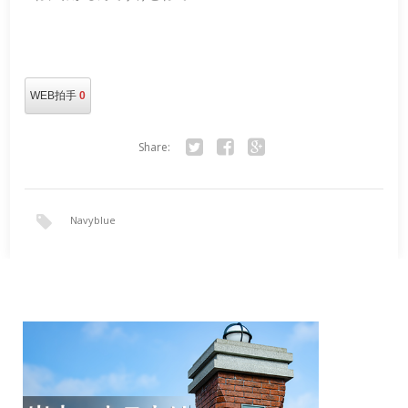
WEB拍手
0
Share:
Twitter
Facebook
Google+
Navyblue