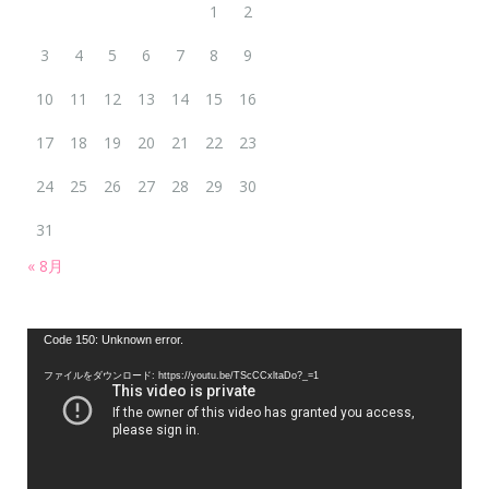
1
2
3
4
5
6
7
8
9
10
11
12
13
14
15
16
17
18
19
20
21
22
23
24
25
26
27
28
29
30
31
« 8月
動
Code 150: Unknown error.
画
ファイルをダウンロード: https://youtu.be/TScCCxltaDo?_=1
プ
レ
ー
ヤ