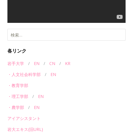
ー
各リンク
岩手大学
/
EN
/
CN
/
KR
・人文社会科学部
/
EN
・教育学部
・理工学部
/
EN
・農学部
/
EN
アイアシスタント
岩大エキス(旧URL)