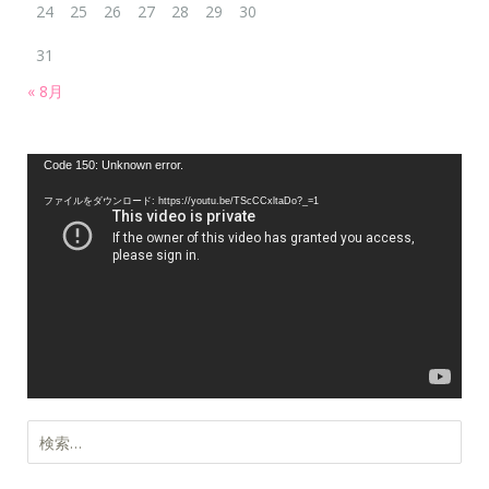
24
25
26
27
28
29
30
31
« 8月
動
Code 150: Unknown error.
画
ファイルをダウンロード: https://youtu.be/TScCCxltaDo?_=1
プ
レ
ー
ヤ
ー