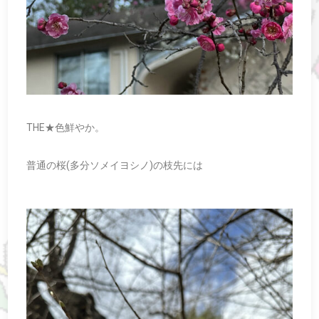
THE★色鮮やか。
普通の桜(多分ソメイヨシノ)の枝先には