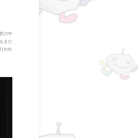
世の中
もまだ
行われ