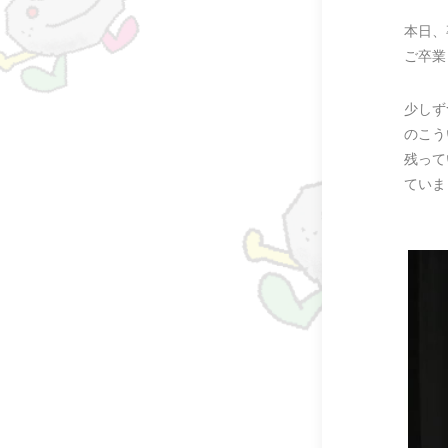
本日、
ご卒業
少しず
のこう
残って
ていま