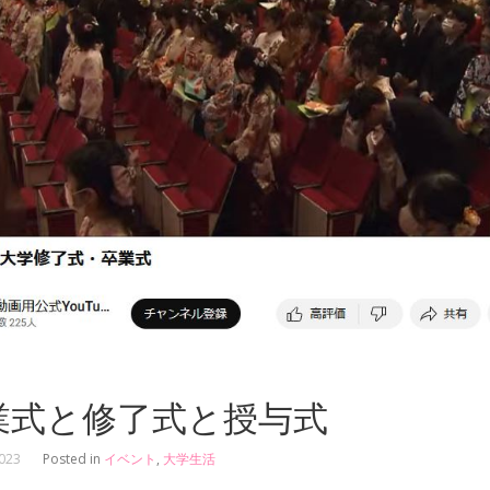
業式と修了式と授与式
2023
Posted in
イベント
,
大学生活