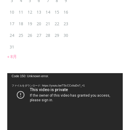
3
4
5
6
7
8
9
10
11
12
13
14
15
16
17
18
19
20
21
22
23
24
25
26
27
28
29
30
31
« 8月
動
Code 150: Unknown error.
画
ファイルをダウンロード: https://youtu.be/TScCCxltaDo?_=1
プ
レ
ー
ヤ
ー