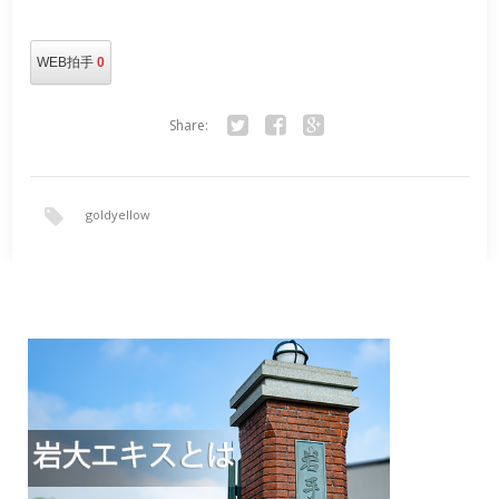
WEB拍手
0
Share:
Twitter
Facebook
Google+
goldyellow