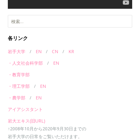
各リンク
岩手大学
/
EN
/
CN
/
KR
・人文社会科学部
/
EN
・教育学部
・理工学部
/
EN
・農学部
/
EN
アイアシスタント
岩大エキス(旧URL)
↑2008年10月から2020年9月30日までの
岩手大学の日常をご覧いただけます。