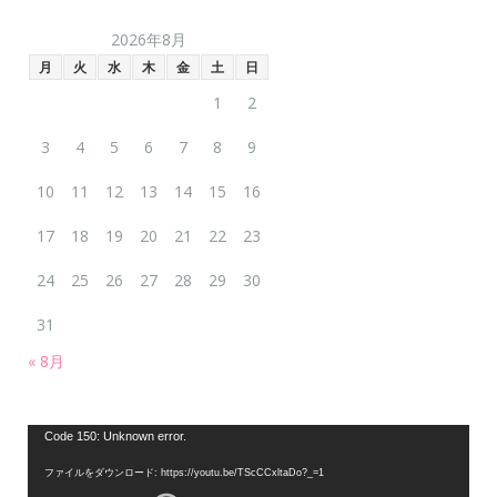
2026年8月
月
火
水
木
金
土
日
1
2
3
4
5
6
7
8
9
10
11
12
13
14
15
16
17
18
19
20
21
22
23
24
25
26
27
28
29
30
31
« 8月
動
Code 150: Unknown error.
画
ファイルをダウンロード: https://youtu.be/TScCCxltaDo?_=1
プ