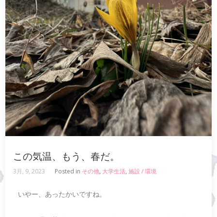
この気温、もう、春だ。
3月, 9, 2023
Posted in
その他
,
大学生活
,
施設 / 環境
いやー、あったかいですね。