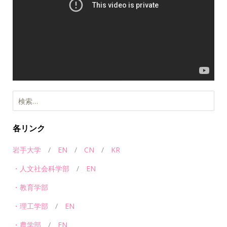
レ
ー
ヤ
ー
各リンク
岩手大学
/
EN
/
CN
/
KR
・人文社会科学部
/
EN
・教育学部
・理工学部
/
EN
・農学部
/
EN