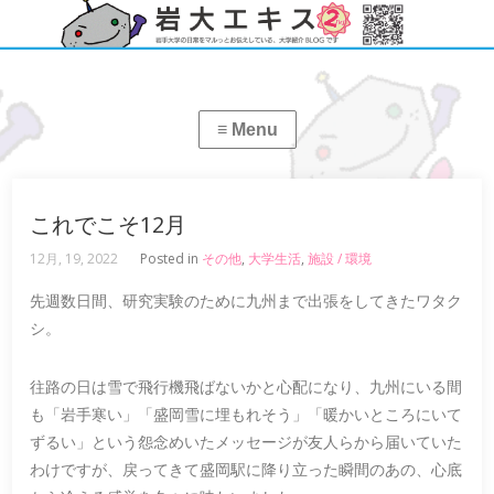
これでこそ12月
12月, 19, 2022
Posted in
その他
,
大学生活
,
施設 / 環境
先週数日間、研究実験のために九州まで出張をしてきたワタク
シ。
往路の日は雪で飛行機飛ばないかと心配になり、九州にいる間
も「岩手寒い」「盛岡雪に埋もれそう」「暖かいところにいて
ずるい」という怨念めいたメッセージが友人らから届いていた
わけですが、戻ってきて盛岡駅に降り立った瞬間のあの、心底