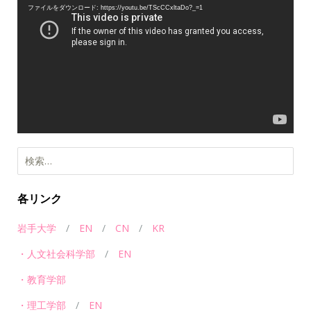
画
ファイルをダウンロード: https://youtu.be/TScCCxltaDo?_=1
プ
レ
ー
ヤ
ー
検
索:
各リンク
岩手大学
/
EN
/
CN
/
KR
・人文社会科学部
/
EN
・教育学部
・理工学部
/
EN