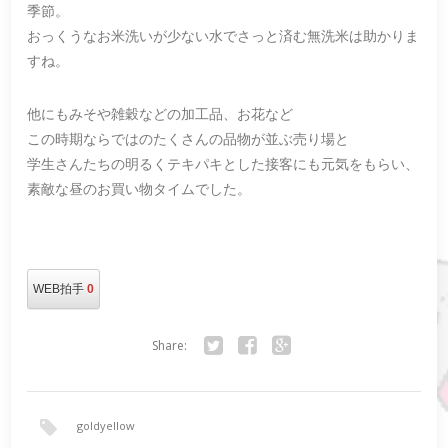
季節。
おっくうなお米洗いが少ない水でさっと済む無洗米は助かりま
すね。
他にもみそや雑穀などの加工品、お花など
この時期ならではのたくさんの品物が並ぶ売り場と
学生さんたちの明るくテキパキとした接客にも元気をもらい、
素敵な昼のお買い物タイムでした。
WEB拍手
0
Share:
Twitter
Facebook
Google+
goldyellow