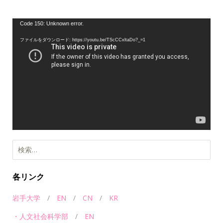
動
Code 150: Unknown error.
画
ファイルをダウンロード: https://youtu.be/TScCCxltaDo?_=1
プ
レ
ー
ヤ
ー
検
索:
各リンク
岩手大学
/
EN
/
CN
/
KR
・人文社会科学部
/
EN