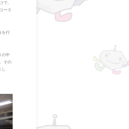
けで、
コース
会を行
スの中
、その
まし