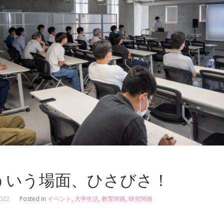
ういう場面、ひさびさ！
2022
Posted in
イベント
,
大学生活
,
教育関係
,
研究関係