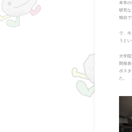
本学の
研究な
独自で
で、今
うとい
大学院
間発表
ポスタ
た。