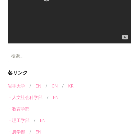
レ
ー
ヤ
ー
各リンク
岩手大学
/
EN
/
CN
/
KR
・人文社会科学部
/
EN
・教育学部
・理工学部
/
EN
・農学部
/
EN