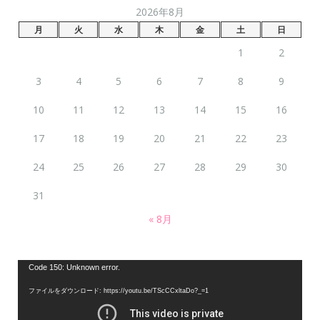
2026年8月
月
火
水
木
金
土
日
1
2
3
4
5
6
7
8
9
10
11
12
13
14
15
16
17
18
19
20
21
22
23
24
25
26
27
28
29
30
31
« 8月
動
Code 150: Unknown error.
画
ファイルをダウンロード: https://youtu.be/TScCCxltaDo?_=1
プ