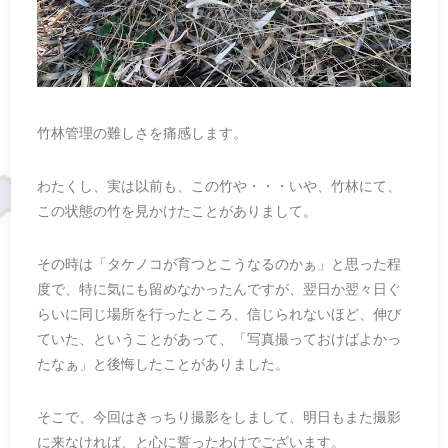
竹林管理の難しさを痛感します。
わたくし、実は以前も、この竹や・・・いや、竹林にて、
この状態の竹を見かけたことがありまして。
その時は「タケノコが育つとこうなるのかぁ」と思った程
度で、特に気にも留めなかったんですが、翌日か翌々日ぐ
らいに同じ場所を行ったところ、信じられないほど、伸び
ていた、ということがあって、「写真撮っておけばよかっ
たなぁ」と後悔したことがありました。
そこで、今回はきっちり撮影をしまして、明日もまた撮影
に来なければ、と心に誓ったわけでございます。