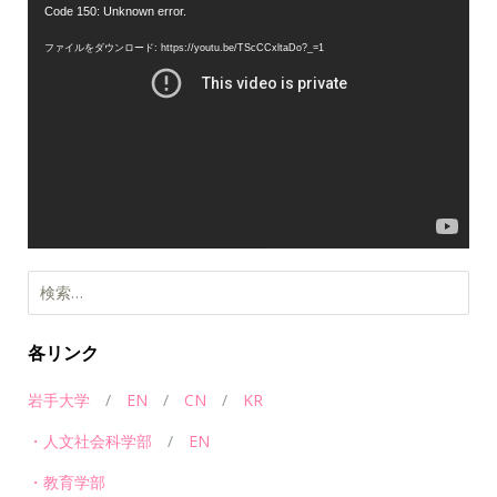
動
Code 150: Unknown error.
画
ファイルをダウンロード: https://youtu.be/TScCCxltaDo?_=1
プ
レ
ー
ヤ
ー
検
索:
各リンク
岩手大学
/
EN
/
CN
/
KR
・人文社会科学部
/
EN
・教育学部