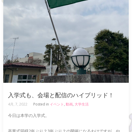
入学式も、会場と配信のハイブリッド！
4月, 7, 2022
Posted in
イベント
,
動画
,
大学生活
今日は本学の入学式。
卒業式同様2年ぶり？3年ぶり？の開催になるわけですが、や