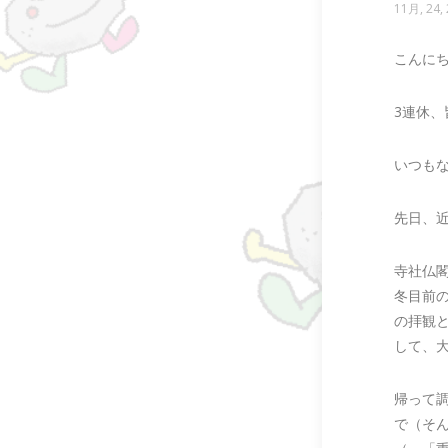
11月, 24,
こんにち
3連休
いつも
先日、
寺社仏
冬目前
の拝観
して、
帰って
で（そ