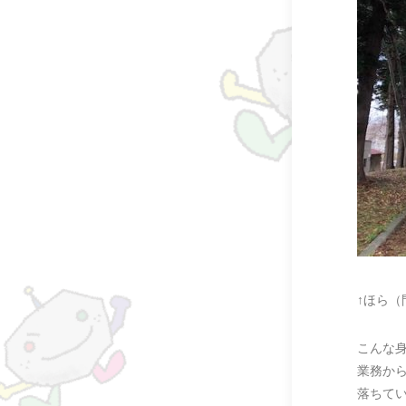
↑ほら（
こんな
業務か
落ちて