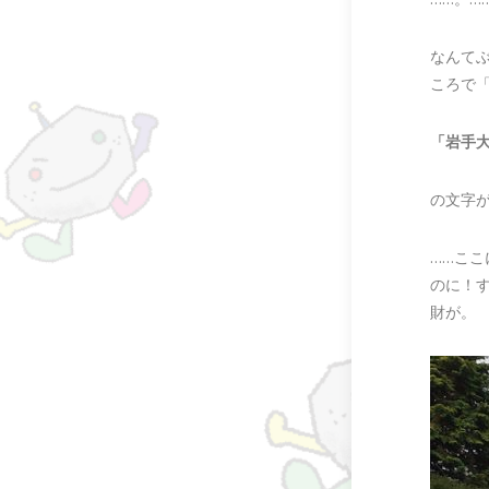
なんて
ころで
「岩手
の文字が
……こ
のに！
財が。