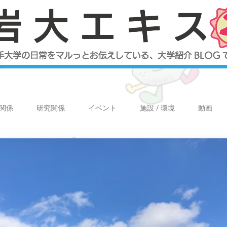
関係
研究関係
イベント
施設 / 環境
動画