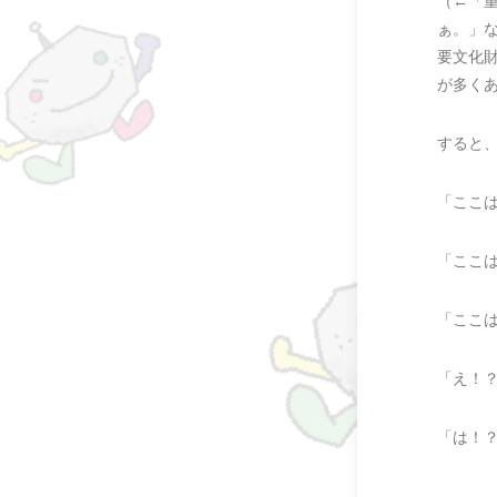
（←「
ぁ。」
要文化
が多く
すると
「ここ
「ここ
「ここ
「え！
「は！
……。…