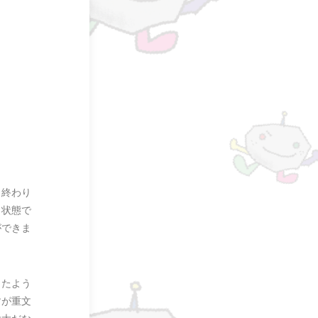
も終わり
り状態で
ができま
ったよう
すが重文