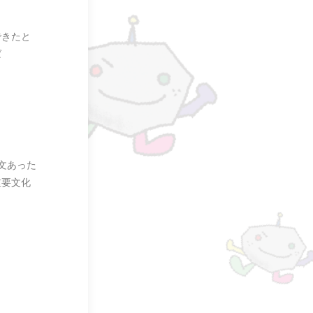
できたと
ば
文あった
重要文化