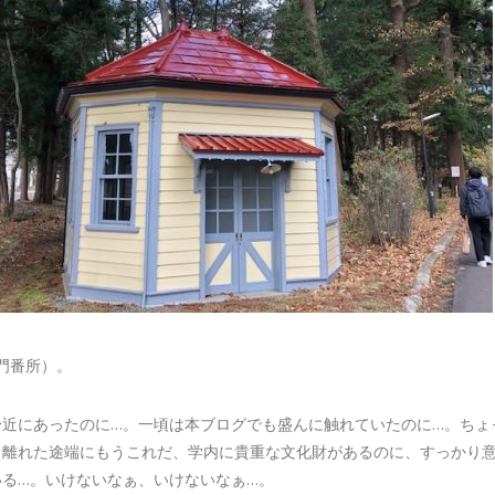
門番所）。
身近にあったのに…。一頃は本ブログでも盛んに触れていたのに…。ちょ
ら離れた途端にもうこれだ、学内に貴重な文化財があるのに、すっかり
いる…。いけないなぁ、いけないなぁ…。