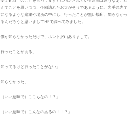
重要文化財」のことを言ってます）に指定されている建物は違うなぁ。
なんてことを思いつつ、今回訪れたお寺がそうであるように、岩手県内
財になるような建築や場所の中にも、行ったことが無い場所、知らなか
あるんだろうと思いましてHPで調べてみました。
、僕が知らなかっただけで、ホント沢山ありまして。
は行ったことがある」
は知ってるけど行ったことがない」
は知らなかった」
？（いい意味で）ここもなの！？」
？（いい意味で）こんなのあるの！！？」
…。