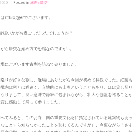
 2020
Posted in
施設 / 環境
は紺Bloggerでございます。
、皆様いかがお過ごしだったでしょうか？
ながら唐突な始め方で恐縮なのですが…。
近場にございます古刹を訪ねて参りました。
閣巡りが好きな割に、近場にありながら今回が初めて拝観でした。紅葉
の境内は密とは程遠く、立地的にも山奥ということもあり、ほぼ貸し切
となりまして、良い意味で静寂に包まれながら、壮大な伽藍を巡ること
大変に感動して帰って参りました。
調べてみると、このお寺、国の重要文化財に指定されている建築物もあ
んなことすら知らなかったことを恥じてるんですが）、今更ながら「さ