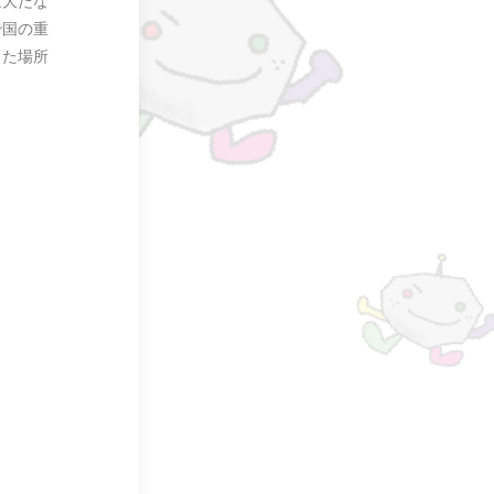
壮大だな
で国の重
った場所