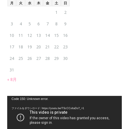
月
火
水
木
金
土
日
1
2
3
4
5
6
7
8
9
10
11
12
13
14
15
16
17
18
19
20
21
22
23
24
25
26
27
28
29
30
31
« 8月
動
Code 150: Unknown error.
画
ファイルをダウンロード: https://youtu.be/TScCCxltaDo?_=1
プ
レ
ー