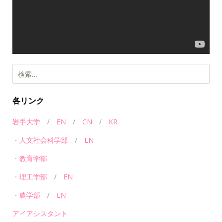
ヤ
ー
各リンク
岩手大学
/
EN
/
CN
/
KR
・人文社会科学部
/
EN
・教育学部
・理工学部
/
EN
・農学部
/
EN
アイアシスタント