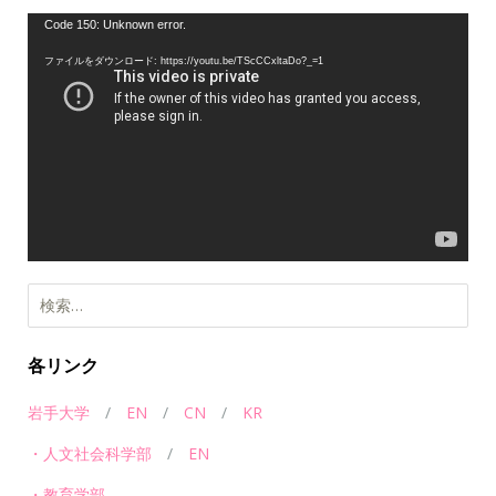
動
Code 150: Unknown error.
画
ファイルをダウンロード: https://youtu.be/TScCCxltaDo?_=1
プ
レ
ー
ヤ
ー
検
索:
各リンク
岩手大学
/
EN
/
CN
/
KR
・人文社会科学部
/
EN
・教育学部