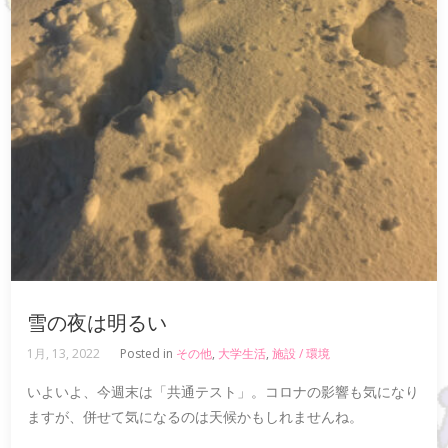
雪の夜は明るい
1月, 13, 2022
Posted in
その他
,
大学生活
,
施設 / 環境
いよいよ、今週末は「共通テスト」。コロナの影響も気になり
ますが、併せて気になるのは天候かもしれませんね。