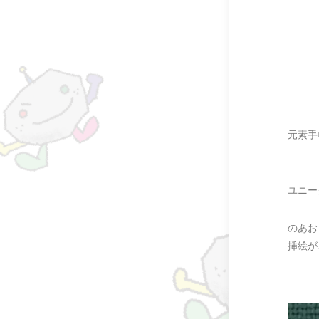
元素手
ユニー
のあお
挿絵が