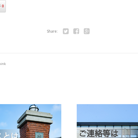
手
0
Share:
Twitter
Facebook
Google+
pink