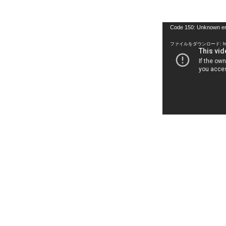
動
Code 150: Unknown er
画
ファイルをダウンロード: https:
プ
レ
ー
ヤ
ー