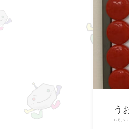
う
12月, 8, 