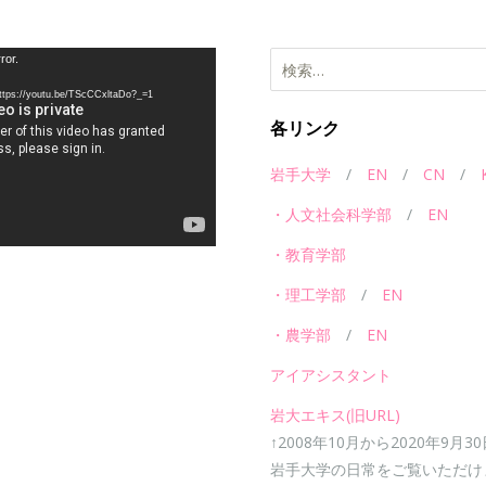
検
ror.
索:
//youtu.be/TScCCxltaDo?_=1
各リンク
岩手大学
/
EN
/
CN
/
・人文社会科学部
/
EN
・教育学部
・理工学部
/
EN
・農学部
/
EN
アイアシスタント
岩大エキス(旧URL)
↑2008年10月から2020年9月3
岩手大学の日常をご覧いただけ