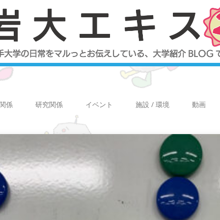
関係
研究関係
イベント
施設 / 環境
動画