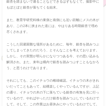
銀杏を踏まないで通ることなどできるはずもなくて。撮影中に
もぼとぼと銀杏が落ちてくる始末。
また、教育学研究科棟の東側と南側にも近い距離にメスの木が
あり、この2本に挟まれた道には、やはりある時期銀杏で埋め
尽くされます。
こうした回避困難な場所があるために、毎年、銀杏を踏みつぶ
してしまってきたのだろう、とそんなことを考えております。
しかし、その実態が明らかになりつつある今、その思い込みも
解消され、また、来年は構内で銀杏を踏みつぶすこともなかろ
う、と思うわけであります。
それにしても、このイチョウの雌雄確認。イチョウの木がきれ
いだってこともあって、結構楽しくやっているんですが、上記
の通り、イチョウの木の下に落ちている銀杏の有無を見に行っ
ているので、やればやっただけ銀杏を踏みつぶしているわけで
して。そして、この作業はお昼休みにやっているわけでして。