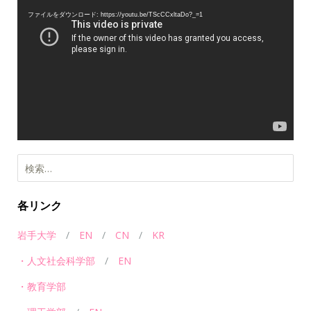
画
ファイルをダウンロード: https://youtu.be/TScCCxltaDo?_=1
プ
レ
ー
ヤ
ー
検
索:
各リンク
岩手大学
/
EN
/
CN
/
KR
・人文社会科学部
/
EN
・教育学部