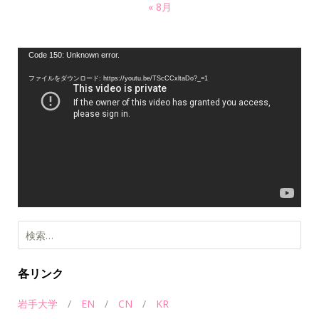
« 8月
動
Code 150: Unknown error.
画
ファイルをダウンロード: https://youtu.be/TScCCxltaDo?_=1
プ
レ
ー
ヤ
ー
検
索:
各リンク
岩手大学
/
EN
/
CN
/
KR