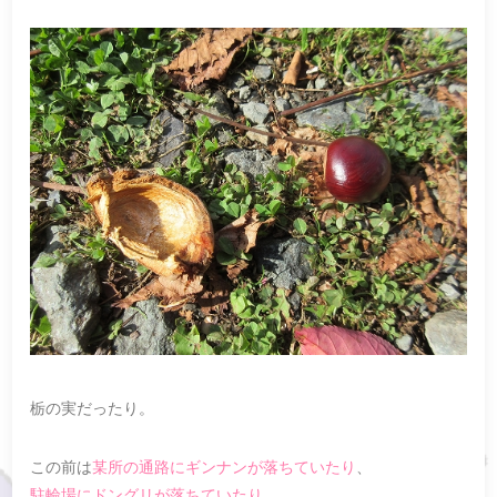
栃の実だったり。
この前は
某所の通路にギンナンが落ちていたり
、
駐輪場にドングリが落ちていたり
。