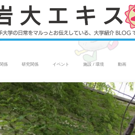
関係
研究関係
イベント
施設 / 環境
動画