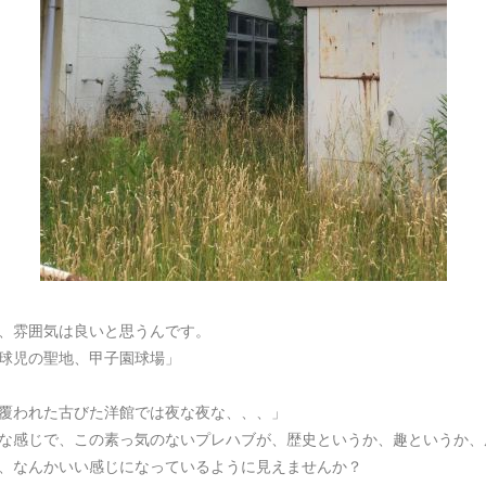
、雰囲気は良いと思うんです。
球児の聖地、甲子園球場」
覆われた古びた洋館では夜な夜な、、、」
な感じで、この素っ気のないプレハブが、歴史というか、趣というか、
、なんかいい感じになっているように見えませんか？