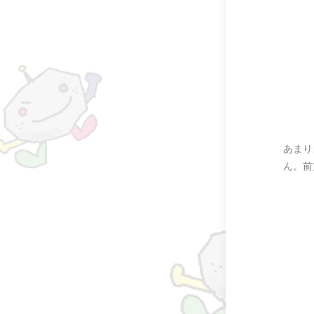
あまり
ん。前