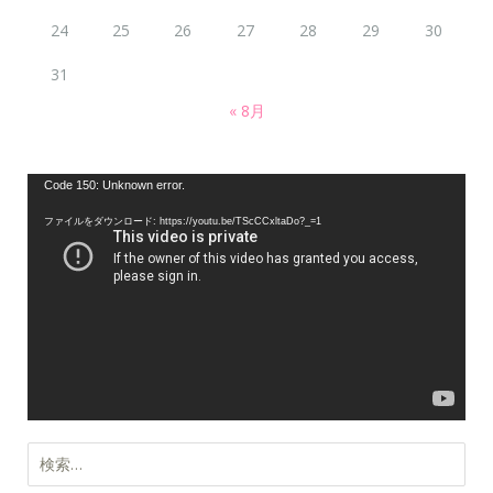
24
25
26
27
28
29
30
31
« 8月
動
Code 150: Unknown error.
画
ファイルをダウンロード: https://youtu.be/TScCCxltaDo?_=1
プ
レ
ー
ヤ
ー
検
索: