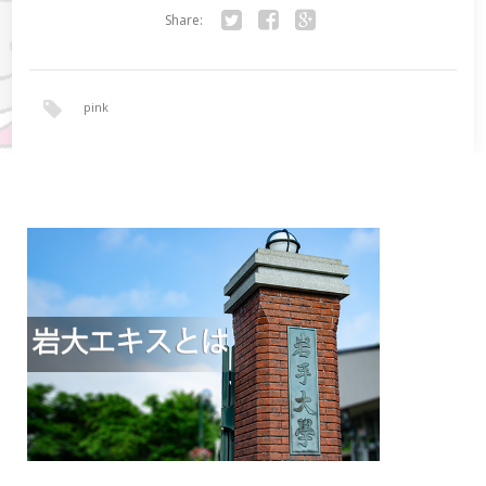
Share:
Twitter
Facebook
Google+
pink