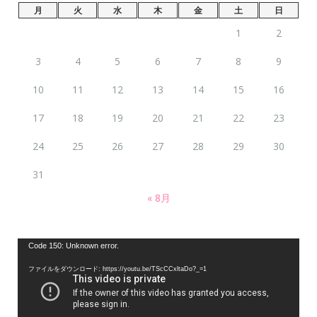
月
火
水
木
金
土
日
1
2
3
4
5
6
7
8
9
10
11
12
13
14
15
16
17
18
19
20
21
22
23
24
25
26
27
28
29
30
31
« 8月
動
Code 150: Unknown error.
画
ファイルをダウンロード: https://youtu.be/TScCCxltaDo?_=1
プ
レ