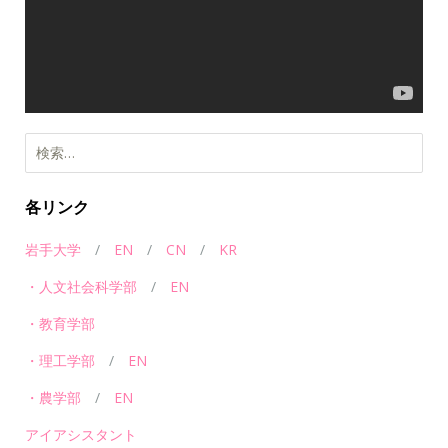
ー
ヤ
ー
検
索:
各リンク
岩手大学
/
EN
/
CN
/
KR
・人文社会科学部
/
EN
・教育学部
・理工学部
/
EN
・農学部
/
EN
アイアシスタント