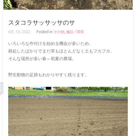
スタコラサッサッサのサ
6月, 10, 2022
Posted in
その他
,
施設 / 環境
いろいろな作付けを始める機会が多いため、
耕起したばかりでまだ草もほとんどなく土もフカフカ、
そんな場所が多い春～初夏の農場。
野生動物の足跡もわかりやすく残ります。