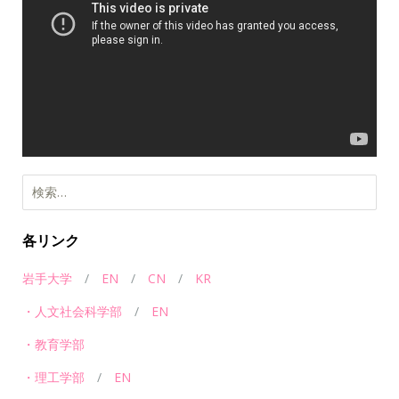
プ
レ
ー
ヤ
ー
各リンク
岩手大学
/
EN
/
CN
/
KR
・人文社会科学部
/
EN
・教育学部
・理工学部
/
EN